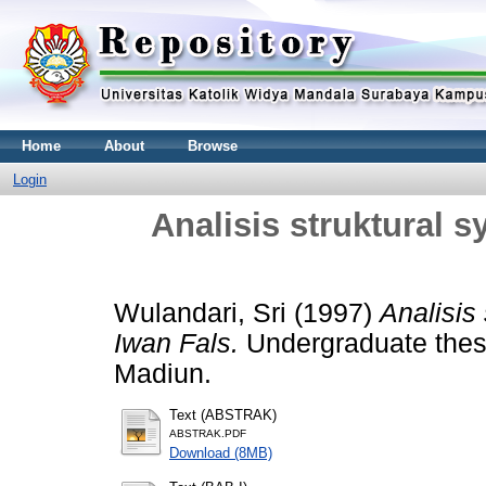
Home
About
Browse
Login
Analisis struktural 
Wulandari, Sri
(1997)
Analisis
Iwan Fals.
Undergraduate thesi
Madiun.
Text (ABSTRAK)
ABSTRAK.PDF
Download (8MB)