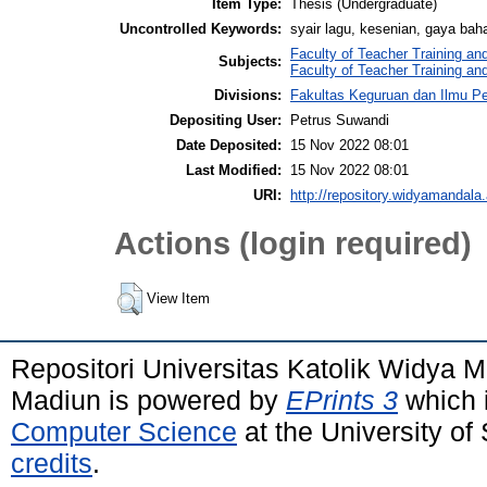
Item Type:
Thesis (Undergraduate)
Uncontrolled Keywords:
syair lagu, kesenian, gaya bah
Faculty of Teacher Training an
Subjects:
Faculty of Teacher Training an
Divisions:
Fakultas Keguruan dan Ilmu Pe
Depositing User:
Petrus Suwandi
Date Deposited:
15 Nov 2022 08:01
Last Modified:
15 Nov 2022 08:01
URI:
http://repository.widyamandala.
Actions (login required)
View Item
Repositori Universitas Katolik Widya
Madiun is powered by
EPrints 3
which 
Computer Science
at the University o
credits
.