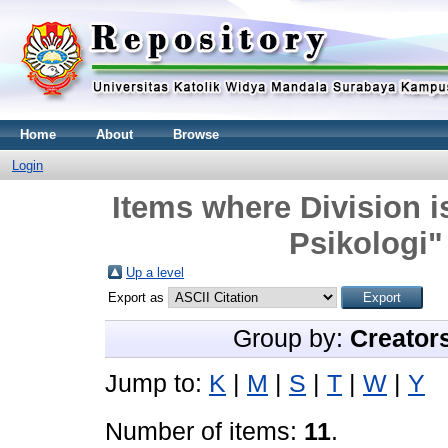
Home
About
Browse
Login
Items where Division i
Psikologi"
Up a level
Export as
Group by:
Creator
Jump to:
K
|
M
|
S
|
T
|
W
|
Y
Number of items:
11
.