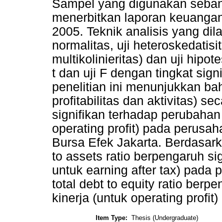
Sampel yang digunakan seban
menerbitkan laporan keuangan
2005. Teknik analisis yang dila
normalitas, uji heteroskedatisit
multikolinieritas) dan uji hipo
t dan uji F dengan tingkat sign
penelitian ini menunjukkan bah
profitabilitas dan aktivitas) s
signifikan terhadap perubahan 
operating profit) pada perusah
Bursa Efek Jakarta. Berdasark
to assets ratio berpengaruh si
untuk earning after tax) pad
total debt to equity ratio ber
kinerja (untuk operating profi
Item Type:
Thesis (Undergraduate)