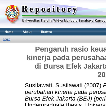
Home
About
Browse
Login
Pengaruh rasio keu
kinerja pada perusaha
di Bursa Efek Jakart
20
Susilawati, Susilawati
(2007)
P
perubahan kinerja pada perusa
Bursa Efek Jakarta (BEJ) (per
Undergraduate thesis, Univers