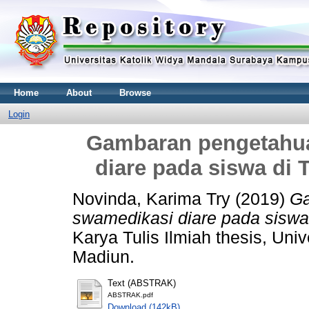
Home
About
Browse
Login
Gambaran pengetahua
diare pada siswa di
Novinda, Karima Try
(2019)
Ga
swamedikasi diare pada siswa
Karya Tulis Ilmiah thesis, Uni
Madiun.
Text (ABSTRAK)
ABSTRAK.pdf
Download (142kB)