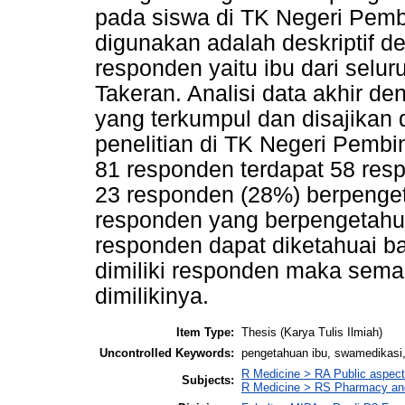
pada siswa di TK Negeri Pembi
digunakan adalah deskriptif 
responden yaitu ibu dari selu
Takeran. Analisi data akhir de
yang terkumpul dan disajikan da
penelitian di TK Negeri Pemb
81 responden terdapat 58 res
23 responden (28%) berpenget
responden yang berpengetahua
responden dapat diketahuai b
dimiliki responden maka sema
dimilikinya.
Item Type:
Thesis (Karya Tulis Ilmiah)
Uncontrolled Keywords:
pengetahuan ibu, swamedikasi,
R Medicine > RA Public aspect
Subjects:
R Medicine > RS Pharmacy an