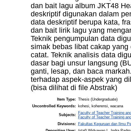
dan bait lagu album JKT48 Hea
deskriptif digunakan dalam pen
data deskriptif berupa kata, fr
dan bait lirik lagu yang meng
Teknik pengumpulan data dig
simak bebas libat cakap yang 
catat. Teknik analisis data d
dasar bagi unsur langsung (BU
ganti, lesap, dan baca markah.
terhadap aspek-aspek yang dika
(bisa dilihat di file Abstrak)
Item Type:
Thesis (Undergraduate)
Uncontrolled Keywords:
kohesi, koherensi, wacana
Faculty of Teacher Training an
Subjects:
Faculty of Teacher Training an
Divisions:
Fakultas Keguruan dan Ilmu Pe
Depositing User:
(staf) Widyawan L. Indra Padm