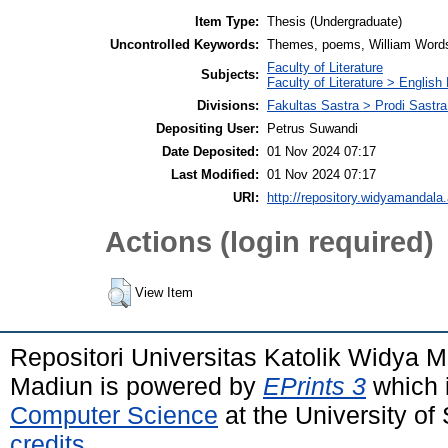
Item Type:
Thesis (Undergraduate)
Uncontrolled Keywords:
Themes, poems, William Words
Faculty of Literature
Subjects:
Faculty of Literature > English 
Divisions:
Fakultas Sastra > Prodi Sastra
Depositing User:
Petrus Suwandi
Date Deposited:
01 Nov 2024 07:17
Last Modified:
01 Nov 2024 07:17
URI:
http://repository.widyamandala.
Actions (login required)
View Item
Repositori Universitas Katolik Widya
Madiun is powered by
EPrints 3
which 
Computer Science
at the University o
credits
.