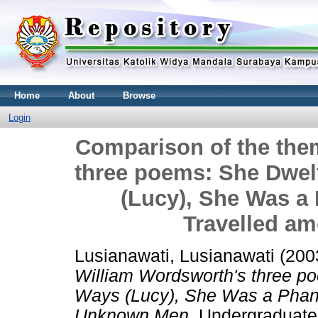
Home
About
Browse
Login
Comparison of the the
three poems: She Dwe
(Lucy), She Was a 
Travelled a
Lusianawati, Lusianawati
(200
William Wordsworth's three p
Ways (Lucy), She Was a Phant
Unknown Men.
Undergraduate 